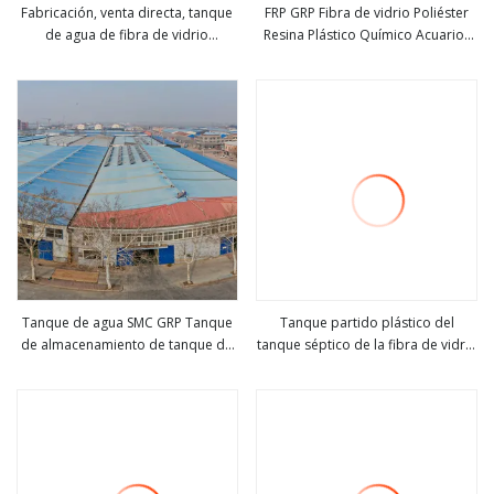
Fabricación, venta directa, tanque
FRP GRP Fibra de vidrio Poliéster
de agua de fibra de vidrio
Resina Plástico Químico Acuarios
ver más
ver más
rectangular FRP GRP, Malasia,
Venta al por mayor Aceite
Filipinas, India, tanque de agua de
Almacenamiento de agua Tanques
riego
de piscicultura
Tanque de agua SMC GRP Tanque
Tanque partido plástico del
de almacenamiento de tanque de
tanque séptico de la fibra de vidrio
ver más
ver más
agua FRP
de GRP FRP de SMC 1000 galones