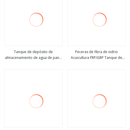
Tanque de depósito de
Peceras de fibra de vidrio
almacenamiento de agua de panel
Acuicultura FRP/GRP Tanque de
ver más
ver más
seccional de fibra de vidrio GRP
piscicultura
FRP