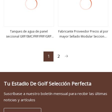
Tanques de agua de panel
Fabricante Proveedor Precio al por
seccional GRP/SMC/FRP/FRP/GRP
mayor Sellado Modular Seccional
ver más
ver más
Tanque de almacenamiento de
Flexible Cuadrado SMC GRP FRP
agua /Acero/
Agricultura Panel de fibra de vidrio
5000L/1000L/Cuadrado/Plegable/Ocultar/Tanque
Tratamiento de agua potable
1
2
de agua de plástico
Tanque de almacenamiento
Tu Estadio De Golf Selección Perfecta
Suscríbase a nuestro boletín mensual para recibir las últimas
noticias y artículos