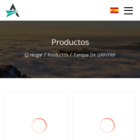
Guizhou Blade Inc.
Productos
/
/
Hogar
Productos
Tanque De GRP/FRP