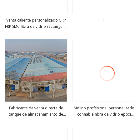
Venta caliente personalizado GRP
1
FRP SMC fibra de vidrio rectangular
ver más
ver más
gran tanque de agua de lluvia para
riego precio barato 1000 5000
30000 litros en los Emiratos
Árabes Unidos
Fabricante de venta directa de
Molino profesional personalizado
tanque de almacenamiento de
confiable fibra de vidrio epoxi
ver más
ver más
agua de lluvia FRP GRP, precio
compuesto FRP polímero de fibra
barato, tanque de bebida
de vidrio GRP tanque de agua
personalizado de fibra de vidrio
de calidad alimentaria