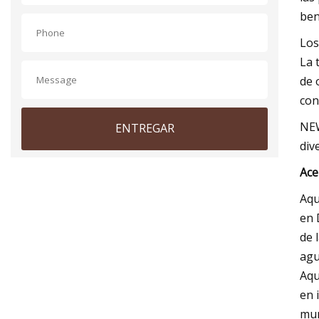
ben
Los
La 
de 
con
NEW
ENTREGAR
div
Ace
Aqu
en 
de 
agu
Aqu
en 
mun