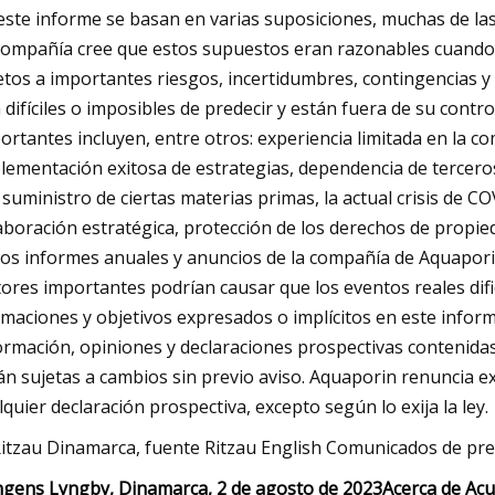
este informe se basan en varias suposiciones, muchas de las
Compañía cree que estos supuestos eran razonables cuando
etos a importantes riesgos, incertidumbres, contingencias 
 difíciles o imposibles de predecir y están fuera de su contr
ortantes incluyen, entre otros: experiencia limitada en la co
lementación exitosa de estrategias, dependencia de tercero
l suministro de ciertas materias primas, la actual crisis de C
aboración estratégica, protección de los derechos de propie
los informes anuales y anuncios de la compañía de Aquaporin
tores importantes podrían causar que los eventos reales dif
imaciones y objetivos expresados ​​o implícitos en este info
ormación, opiniones y declaraciones prospectivas contenidas
án sujetas a cambios sin previo aviso. Aquaporin renuncia e
lquier declaración prospectiva, excepto según lo exija la ley.
itzau Dinamarca, fuente Ritzau English Comunicados de pr
gens Lyngby, Dinamarca, 2 de agosto de 2023
Acerca de Ac